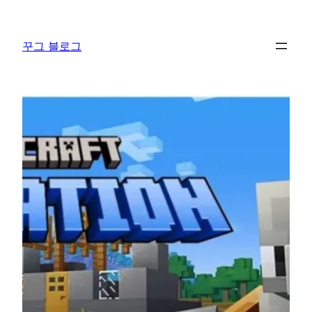
콘
텐
꾸그 블로그
츠
로
바
로
가
기