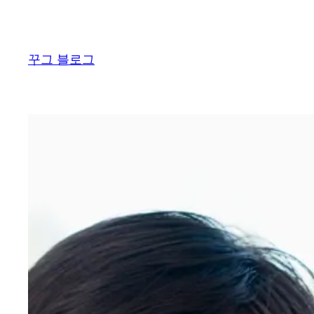
콘
텐
츠
꾸그 블로그
로
바
로
가
기