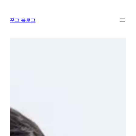
콘
텐
꾸그 블로그
츠
로
바
로
가
기