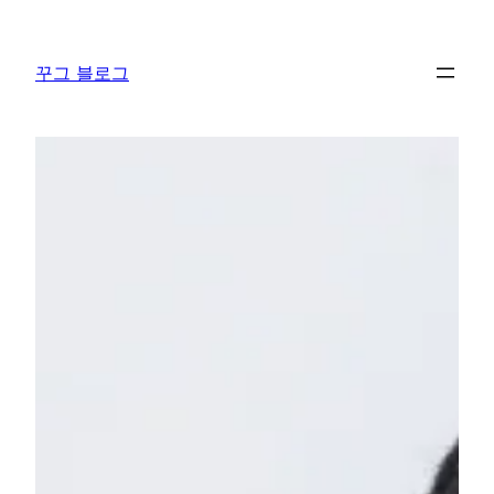
콘
텐
꾸그 블로그
츠
로
바
로
가
기