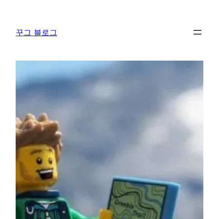
콘
텐
꾸그 블로그
츠
로
바
로
가
기