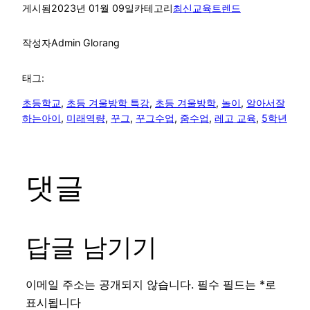
게시됨
2023년 01월 09일
카테고리
최신교육트렌드
작성자
Admin Glorang
태그:
초등학교
, 
초등 겨울방학 특강
, 
초등 겨울방학
, 
놀이
, 
알아서잘
하는아이
, 
미래역량
, 
꾸그
, 
꾸그수업
, 
줌수업
, 
레고 교육
, 
5학년
댓글
답글 남기기
이메일 주소는 공개되지 않습니다.
필수 필드는
*
로
표시됩니다