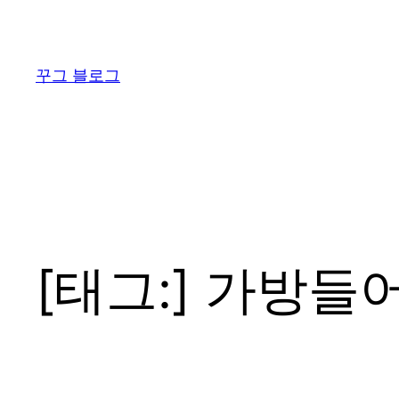
콘
텐
츠
꾸그 블로그
로
바
로
가
기
[태그:]
가방들