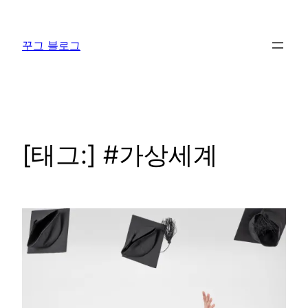
콘
텐
꾸그 블로그
츠
로
바
로
가
기
[태그:]
#가상세계