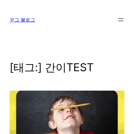
콘
텐
꾸그 블로그
츠
로
바
로
가
기
[태그:]
간이TEST