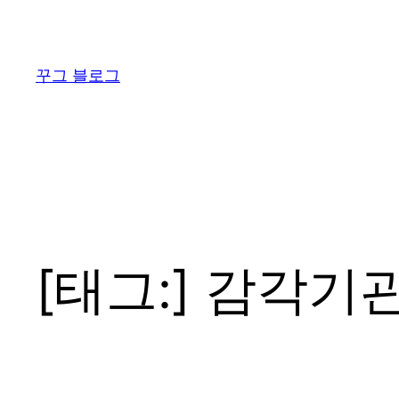
콘
텐
츠
꾸그 블로그
로
바
로
가
기
[태그:]
감각기