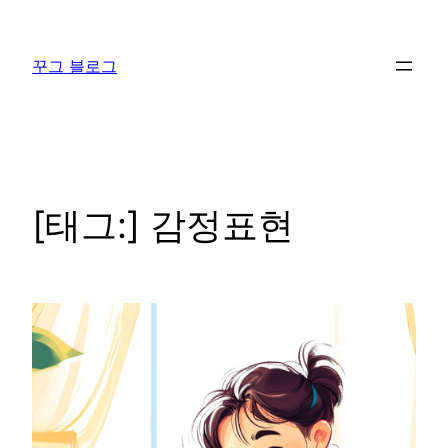
콘
텐
꾸그 블로그
츠
로
바
로
가
기
[태그:]
감정표현