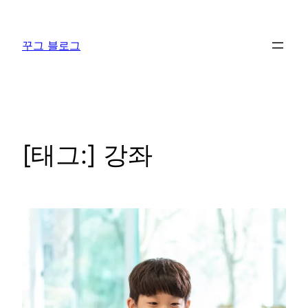
콘
텐
꾸그 블로그
츠
로
바
로
가
기
[태그:]
강좌