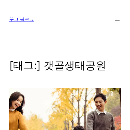
콘
텐
꾸그 블로그
츠
로
바
로
가
기
[태그:]
갯골생태공원