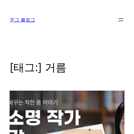
콘
텐
꾸그 블로그
츠
로
바
로
가
기
[태그:]
거름