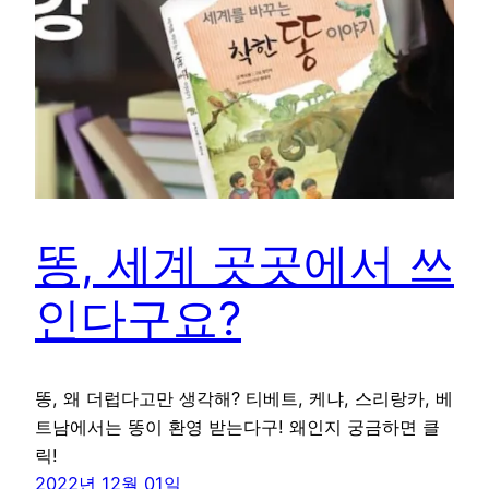
똥, 세계 곳곳에서 쓰
인다구요?
똥, 왜 더럽다고만 생각해? 티베트, 케냐, 스리랑카, 베
트남에서는 똥이 환영 받는다구! 왜인지 궁금하면 클
릭!
2022년 12월 01일