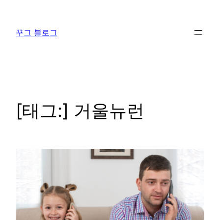
콘
텐
꾸그 블로그
츠
로
바
로
가
기
[태그:]
거울뉴런