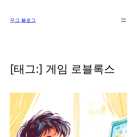
콘
텐
꾸그 블로그
츠
로
바
로
가
기
[태그:]
게임 로블록스