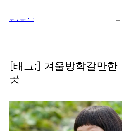
콘
텐
꾸그 블로그
츠
로
바
로
가
기
[태그:]
겨울방학갈만한
곳