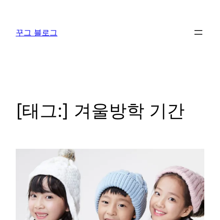
콘
텐
꾸그 블로그
츠
로
바
로
가
기
[태그:]
겨울방학 기간