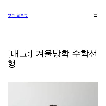
콘
텐
꾸그 블로그
츠
로
바
로
가
기
[태그:]
겨울방학 수학선
행