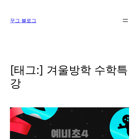
콘
텐
꾸그 블로그
츠
로
바
로
가
기
[태그:]
겨울방학 수학특
강