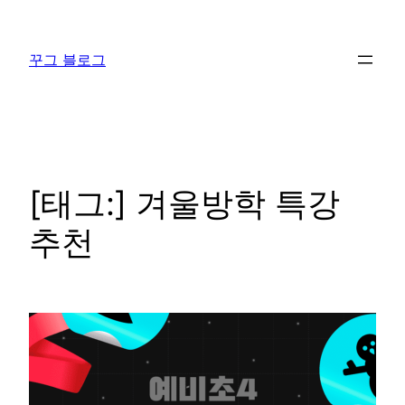
콘
텐
꾸그 블로그
츠
로
바
로
가
기
[태그:]
겨울방학 특강
추천