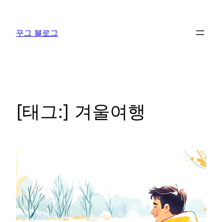
콘
텐
꾸그 블로그
츠
로
바
로
가
기
[태그:]
겨울여행