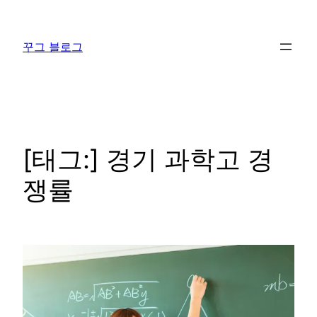
콘
텐
꾸그 블로그
츠
로
바
로
가
기
[태그:]
경기 과학고 경
쟁률