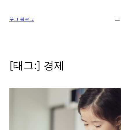
콘
텐
꾸그 블로그
츠
로
바
로
가
기
[태그:]
경제