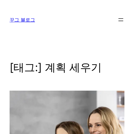
콘
텐
꾸그 블로그
츠
로
바
로
가
기
[태그:]
계획 세우기