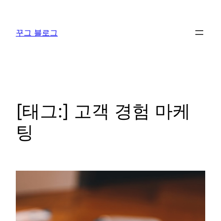
콘
텐
꾸그 블로그
츠
로
바
로
가
기
[태그:]
고객 경험 마케
팅