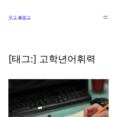
콘
텐
꾸그 블로그
츠
로
바
로
가
기
[태그:]
고학년어휘력