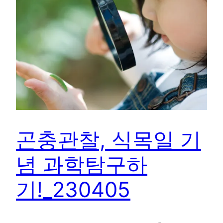
곤충관찰, 식목일 기
념 과학탐구하
기!_230405