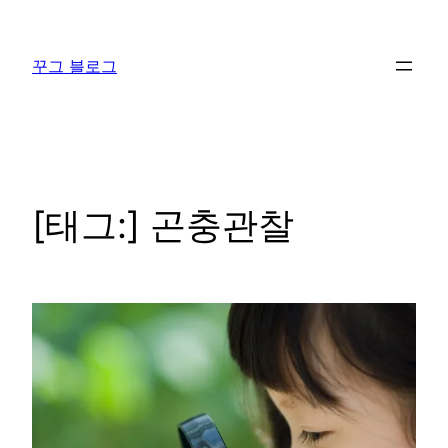
콘
텐
꾸그 블로그
츠
로
바
로
가
기
[태그:]
곤충관찰