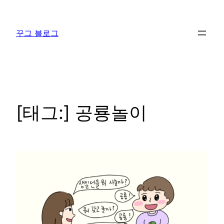
콘
텐
꾸그 블로그
츠
로
바
로
가
기
[태그:]
공룡놀이