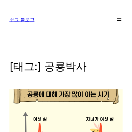
콘
텐
꾸그 블로그
츠
로
바
로
가
기
[태그:]
공룡박사