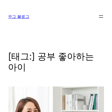
콘
텐
꾸그 블로그
츠
로
바
로
가
기
[태그:]
공부 좋아하는
아이