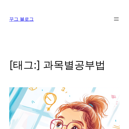
콘
텐
꾸그 블로그
츠
로
바
로
가
기
[태그:]
과목별공부법