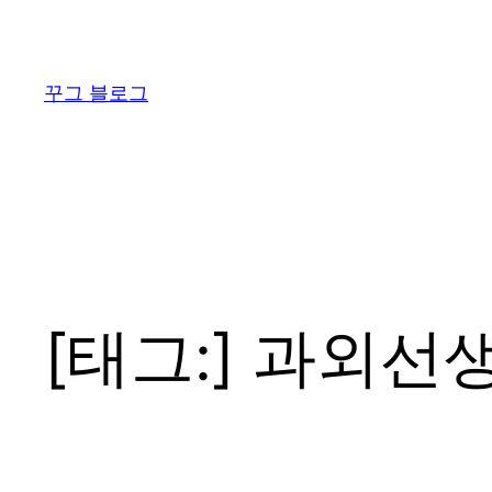
콘
텐
츠
꾸그 블로그
로
바
로
가
기
[태그:]
과외선