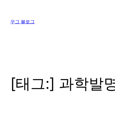
콘
텐
츠
꾸그 블로그
로
바
로
가
기
[태그:]
과학발