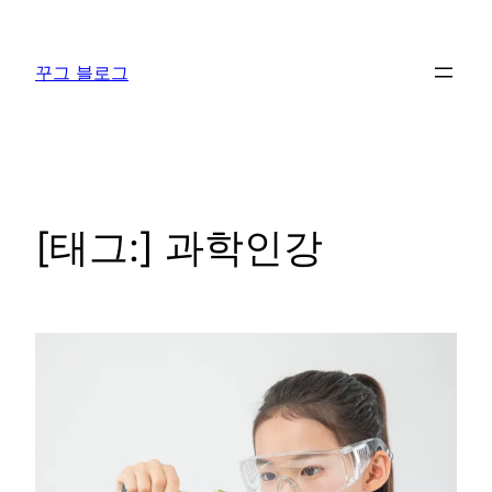
콘
텐
꾸그 블로그
츠
로
바
로
가
기
[태그:]
과학인강