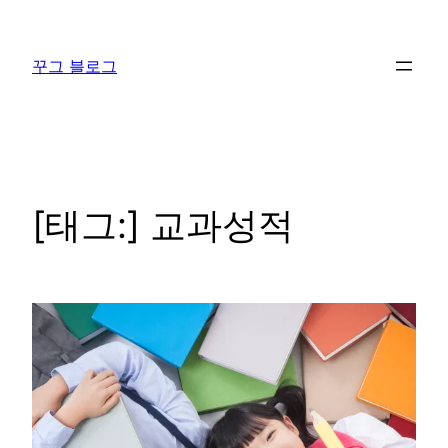
콘
텐
꾸그 블로그
츠
로
바
로
가
기
[태그:]
교과성적