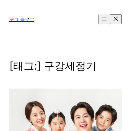
콘
텐
꾸그 블로그
츠
로
바
로
가
기
[태그:]
구강세정기