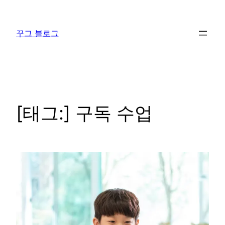
콘
텐
꾸그 블로그
츠
로
바
로
가
기
[태그:]
구독 수업