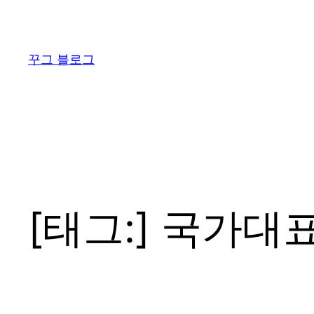
콘
텐
츠
꾸그 블로그
로
바
로
가
기
[태그:]
국가대