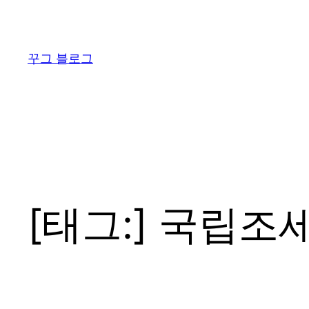
콘
텐
츠
꾸그 블로그
로
바
로
가
기
[태그:]
국립조