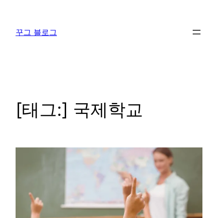
콘
텐
꾸그 블로그
츠
로
바
로
가
기
[태그:]
국제학교