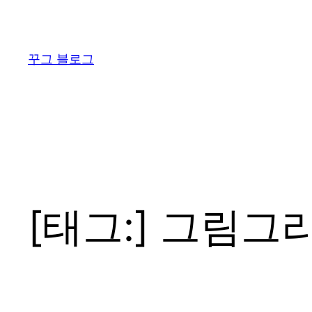
콘
텐
츠
꾸그 블로그
로
바
로
가
기
[태그:]
그림그