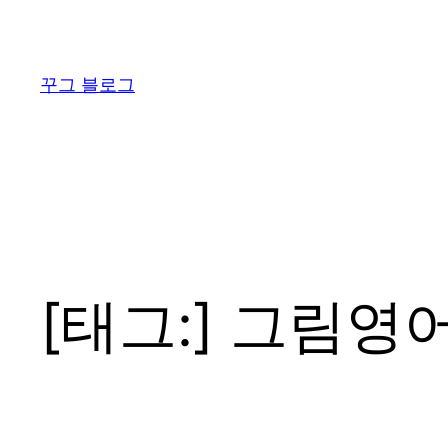
콘
텐
츠
꾸그 블로그
로
바
로
가
기
[태그:]
그림영