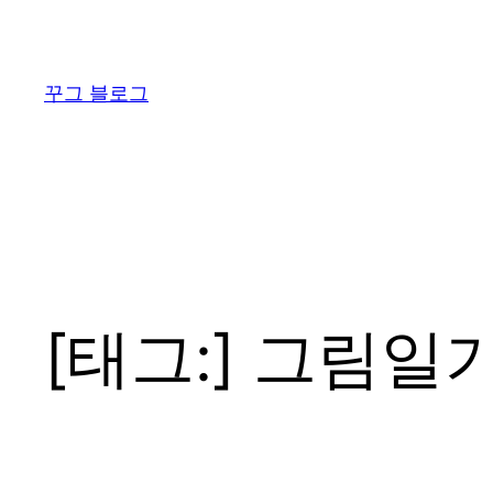
콘
텐
츠
꾸그 블로그
로
바
로
가
기
[태그:]
그림일