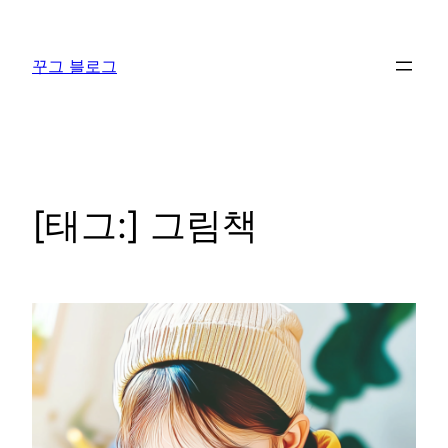
콘
텐
꾸그 블로그
츠
로
바
로
가
기
[태그:]
그림책