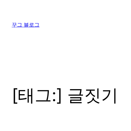
콘
텐
츠
꾸그 블로그
로
바
로
가
기
[태그:]
글짓기