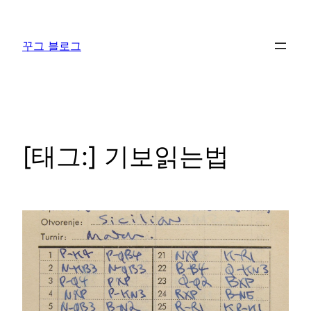
콘
텐
꾸그 블로그
츠
로
바
로
가
기
[태그:]
기보읽는법