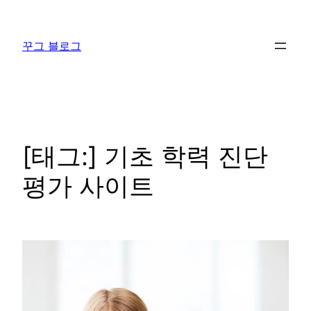
콘
텐
꾸그 블로그
츠
로
바
로
가
기
[태그:]
기초 학력 진단
평가 사이트