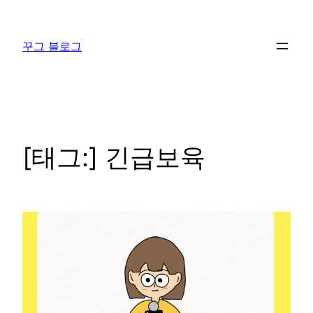
콘
텐
꾸그 블로그
츠
로
바
로
가
기
[태그:]
긴급보육