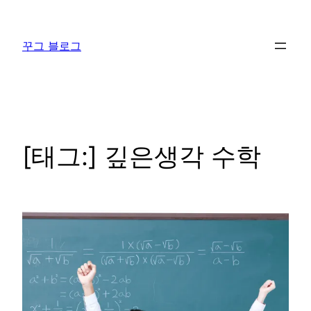
콘
텐
꾸그 블로그
츠
로
바
로
가
기
[태그:]
깊은생각 수학