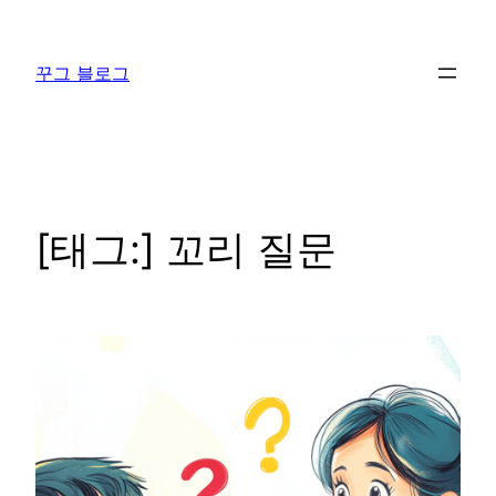
콘
텐
꾸그 블로그
츠
로
바
로
가
기
[태그:]
꼬리 질문